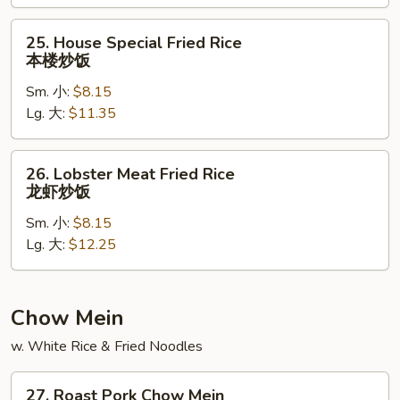
炒
饭
25.
25. House Special Fried Rice
House
本楼炒饭
Special
Sm. 小:
$8.15
Fried
Lg. 大:
$11.35
Rice
本
楼
26.
26. Lobster Meat Fried Rice
炒
Lobster
龙虾炒饭
饭
Meat
Sm. 小:
$8.15
Fried
Lg. 大:
$12.25
Rice
龙
虾
炒
Chow Mein
饭
w. White Rice & Fried Noodles
27.
27. Roast Pork Chow Mein