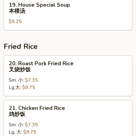
19.
19. House Special Soup
扬
House
本楼汤
州
Special
云
$9.25
Soup
吞
本
楼
汤
Fried Rice
20.
20. Roast Pork Fried Rice
Roast
叉烧炒饭
Pork
Sm. 小:
$7.35
Fried
Lg.大:
$9.75
Rice
叉
烧
21.
21. Chicken Fried Rice
炒
Chicken
鸡炒饭
饭
Fried
Sm. 小:
$7.35
Rice
Lg. 大:
$9.75
鸡