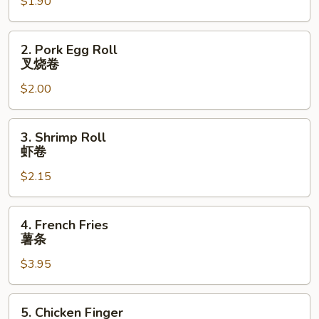
$1.90
Roll
上
海
2.
2. Pork Egg Roll
卷
Pork
叉烧卷
Egg
$2.00
Roll
叉
烧
3.
3. Shrimp Roll
卷
Shrimp
虾卷
Roll
$2.15
虾
卷
4.
4. French Fries
French
薯条
Fries
$3.95
薯
条
5.
5. Chicken Finger