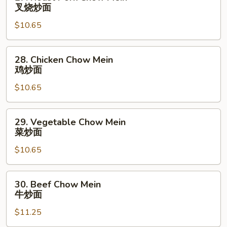
Roast
叉烧炒面
Pork
$10.65
Chow
Mein
叉
28.
28. Chicken Chow Mein
烧
Chicken
鸡炒面
炒
Chow
面
$10.65
Mein
鸡
炒
29.
29. Vegetable Chow Mein
面
Vegetable
菜炒面
Chow
$10.65
Mein
菜
炒
30.
30. Beef Chow Mein
面
Beef
牛炒面
Chow
$11.25
Mein
牛