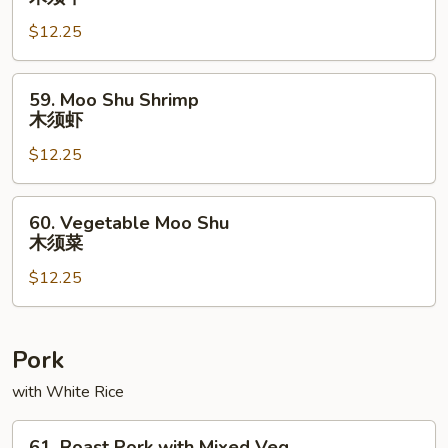
Shu
$12.25
Beef
木
须
59.
59. Moo Shu Shrimp
牛
Moo
木须虾
Shu
$12.25
Shrimp
木
须
60.
60. Vegetable Moo Shu
虾
Vegetable
木须菜
Moo
$12.25
Shu
木
须
菜
Pork
with White Rice
61.
61. Roast Pork with Mixed Veg.