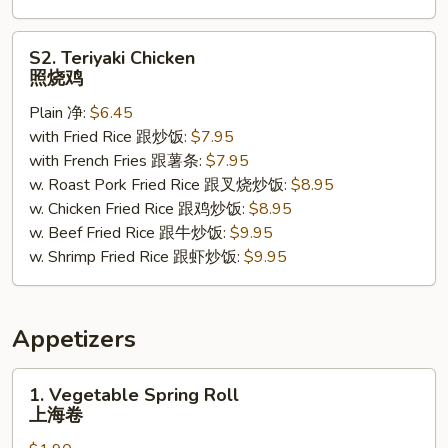
S2.
S2. Teriyaki Chicken
Teriyaki
照烧鸡
Chicken
Plain 净:
$6.45
照
with Fried Rice 跟炒饭:
$7.95
烧
with French Fries 跟薯条:
$7.95
鸡
w. Roast Pork Fried Rice 跟叉烧炒饭:
$8.95
w. Chicken Fried Rice 跟鸡炒饭:
$8.95
w. Beef Fried Rice 跟牛炒饭:
$9.95
w. Shrimp Fried Rice 跟虾炒饭:
$9.95
Appetizers
1.
1. Vegetable Spring Roll
Vegetable
上海卷
Spring