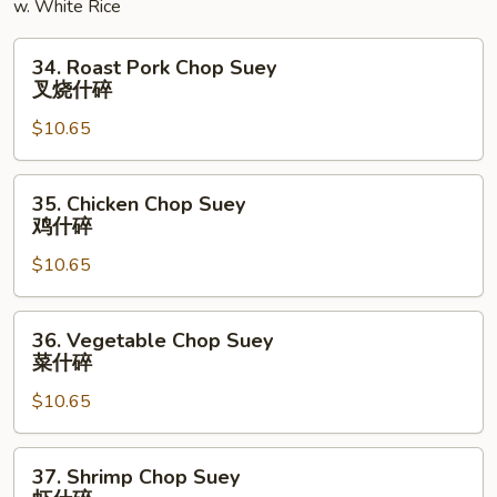
w. White Rice
面
34.
34. Roast Pork Chop Suey
Roast
叉烧什碎
Pork
$10.65
Chop
Suey
叉
35.
35. Chicken Chop Suey
烧
Chicken
鸡什碎
什
Chop
碎
$10.65
Suey
鸡
什
36.
36. Vegetable Chop Suey
碎
Vegetable
菜什碎
Chop
$10.65
Suey
菜
什
37.
37. Shrimp Chop Suey
碎
Shrimp