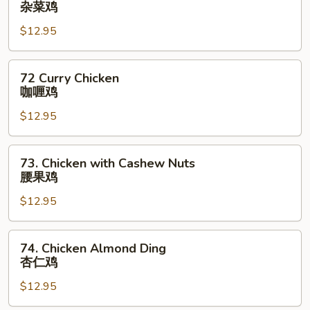
杂菜鸡
鸡
with
$12.95
Mixed
Veg.
杂
72
72 Curry Chicken
菜
Curry
咖喱鸡
鸡
Chicken
$12.95
咖
喱
鸡
73.
73. Chicken with Cashew Nuts
Chicken
腰果鸡
with
$12.95
Cashew
Nuts
腰
74.
74. Chicken Almond Ding
果
Chicken
杏仁鸡
鸡
Almond
$12.95
Ding
杏