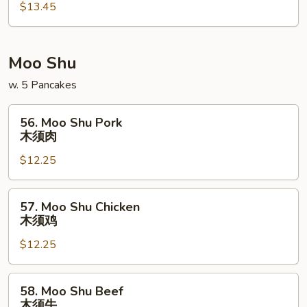
$13.45
Sour
Shrimp
甜
酸
Moo Shu
虾
w. 5 Pancakes
56.
56. Moo Shu Pork
Moo
木须肉
Shu
$12.25
Pork
木
须
57.
57. Moo Shu Chicken
肉
Moo
木须鸡
Shu
$12.25
Chicken
木
须
58.
58. Moo Shu Beef
鸡
Moo
木须牛