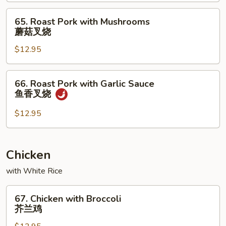
Snow
Peas
65.
65. Roast Pork with Mushrooms
雪
Roast
蘑菇叉烧
豆
Pork
叉
$12.95
with
烧
Mushrooms
蘑
66.
66. Roast Pork with Garlic Sauce
菇
Roast
鱼香叉烧
叉
Pork
烧
with
$12.95
Garlic
Sauce
鱼
Chicken
香
with White Rice
叉
烧
67.
67. Chicken with Broccoli
Chicken
芥兰鸡
with