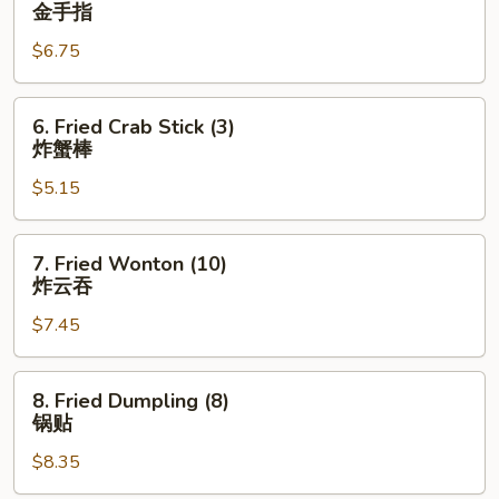
Chicken
金手指
Finger
$6.75
金
手
指
6.
6. Fried Crab Stick (3)
Fried
炸蟹棒
Crab
$5.15
Stick
(3)
炸
7.
7. Fried Wonton (10)
蟹
Fried
炸云吞
棒
Wonton
$7.45
(10)
炸
云
8.
8. Fried Dumpling (8)
吞
Fried
锅贴
Dumpling
$8.35
(8)
锅