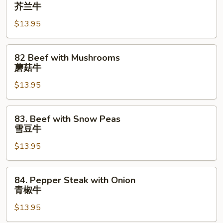
Beef
芥兰牛
牛
with
$13.95
Broccoli
芥
兰
82
82 Beef with Mushrooms
牛
Beef
蘑菇牛
with
$13.95
Mushrooms
蘑
菇
83.
83. Beef with Snow Peas
牛
Beef
雪豆牛
with
$13.95
Snow
Peas
雪
84.
84. Pepper Steak with Onion
豆
Pepper
青椒牛
牛
Steak
$13.95
with
Onion