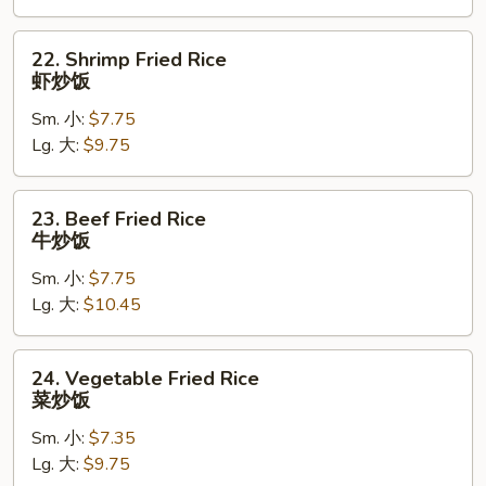
炒
饭
22.
22. Shrimp Fried Rice
Shrimp
虾炒饭
Fried
Sm. 小:
$7.75
Rice
Lg. 大:
$9.75
虾
炒
饭
23.
23. Beef Fried Rice
Beef
牛炒饭
Fried
Sm. 小:
$7.75
Rice
Lg. 大:
$10.45
牛
炒
饭
24.
24. Vegetable Fried Rice
Vegetable
菜炒饭
Fried
Sm. 小:
$7.35
Rice
Lg. 大:
$9.75
菜