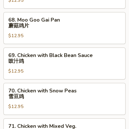
$12.95
Broccoli
芥
兰
68.
68. Moo Goo Gai Pan
鸡
Moo
蘑菇鸡片
Goo
$12.95
Gai
Pan
蘑
69.
69. Chicken with Black Bean Sauce
菇
Chicken
豉汁鸡
鸡
with
片
$12.95
Black
Bean
Sauce
70.
70. Chicken with Snow Peas
豉
Chicken
雪豆鸡
汁
with
鸡
$12.95
Snow
Peas
雪
71.
71. Chicken with Mixed Veg.
豆
Chicken