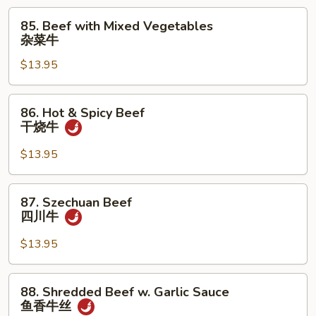
青
85.
85. Beef with Mixed Vegetables
椒
Beef
杂菜牛
牛
with
$13.95
Mixed
Vegetables
杂
86.
86. Hot & Spicy Beef
菜
Hot
干烧牛
牛
&
Spicy
$13.95
Beef
干
87.
87. Szechuan Beef
烧
Szechuan
四川牛
牛
Beef
四
$13.95
川
牛
88.
88. Shredded Beef w. Garlic Sauce
Shredded
鱼香牛丝
Beef