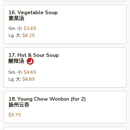
饭
汤
16.
16. Vegetable Soup
Vegetable
素菜汤
Soup
Sm. 小:
$3.65
素
Lg. 大:
$6.25
菜
汤
17.
17. Hot & Sour Soup
Hot
酸辣汤
&
Sour
Sm. 小:
$4.65
Soup
Lg. 大:
$6.85
酸
辣
18.
18. Young Chow Wonton (for 2)
汤
Young
扬州云吞
Chow
$9.75
Wonton
(for
2)