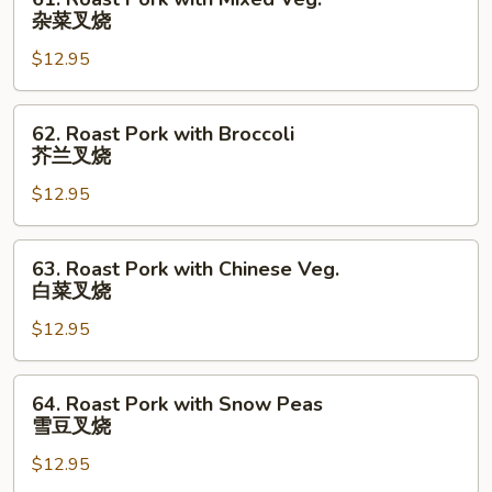
Roast
杂菜叉烧
Pork
$12.95
with
Mixed
Veg.
62.
62. Roast Pork with Broccoli
杂
Roast
芥兰叉烧
菜
Pork
叉
$12.95
with
烧
Broccoli
芥
63.
63. Roast Pork with Chinese Veg.
兰
Roast
白菜叉烧
叉
Pork
烧
$12.95
with
Chinese
Veg.
64.
64. Roast Pork with Snow Peas
白
Roast
雪豆叉烧
菜
Pork
叉
$12.95
with
烧