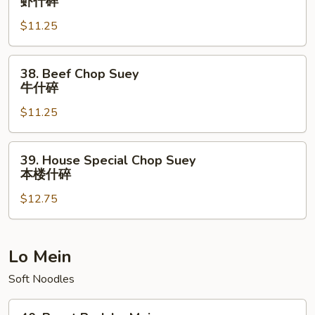
虾什碎
Chop
$11.25
Suey
虾
什
38.
38. Beef Chop Suey
碎
Beef
牛什碎
Chop
$11.25
Suey
牛
什
39.
39. House Special Chop Suey
碎
House
本楼什碎
Special
$12.75
Chop
Suey
本
楼
Lo Mein
什
Soft Noodles
碎
40.