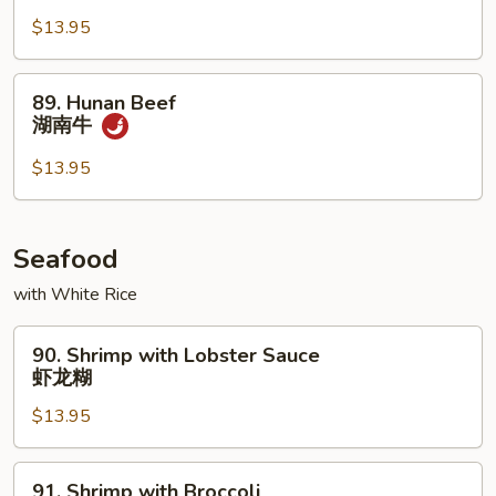
w.
$13.95
Garlic
Sauce
89.
89. Hunan Beef
鱼
Hunan
湖南牛
香
Beef
牛
湖
$13.95
丝
南
牛
Seafood
with White Rice
90.
90. Shrimp with Lobster Sauce
Shrimp
虾龙糊
with
$13.95
Lobster
Sauce
虾
91.
91. Shrimp with Broccoli