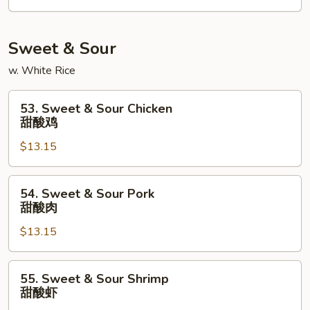
星
洲
米
Sweet & Sour
粉
w. White Rice
53.
53. Sweet & Sour Chicken
Sweet
甜酸鸡
&
$13.15
Sour
Chicken
甜
54.
54. Sweet & Sour Pork
酸
Sweet
甜酸肉
鸡
&
$13.15
Sour
Pork
甜
55.
55. Sweet & Sour Shrimp
酸
Sweet
甜酸虾
肉
&