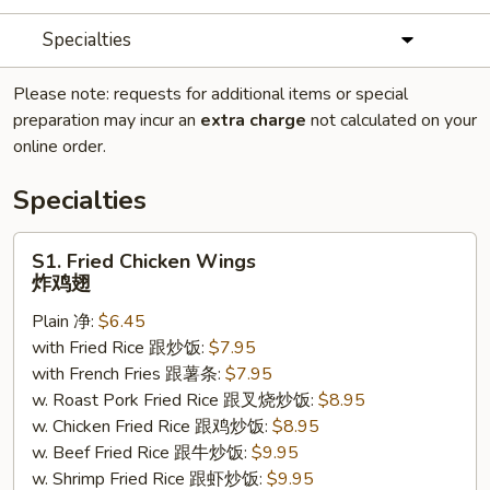
Specialties
Please note: requests for additional items or special
preparation may incur an
extra charge
not calculated on your
online order.
Specialties
S1.
S1. Fried Chicken Wings
Fried
炸鸡翅
Chicken
Plain 净:
$6.45
Wings
with Fried Rice 跟炒饭:
$7.95
炸
with French Fries 跟薯条:
$7.95
鸡
w. Roast Pork Fried Rice 跟叉烧炒饭:
$8.95
翅
w. Chicken Fried Rice 跟鸡炒饭:
$8.95
w. Beef Fried Rice 跟牛炒饭:
$9.95
w. Shrimp Fried Rice 跟虾炒饭:
$9.95