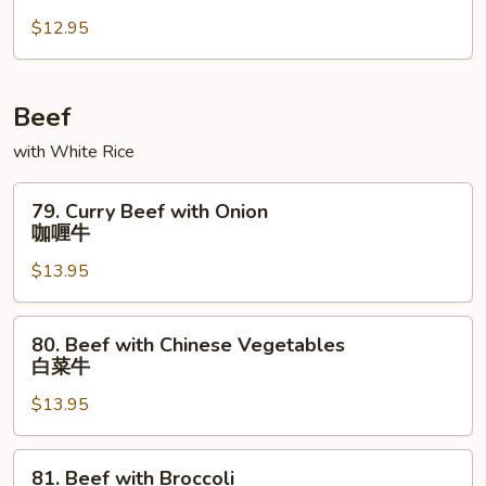
Chicken
四
$12.95
川
鸡
Beef
with White Rice
79.
79. Curry Beef with Onion
Curry
咖喱牛
Beef
$13.95
with
Onion
咖
80.
80. Beef with Chinese Vegetables
喱
Beef
白菜牛
牛
with
$13.95
Chinese
Vegetables
白
81.
81. Beef with Broccoli
菜