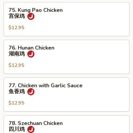
仁
75.
75. Kung Pao Chicken
鸡
Kung
宫保鸡
Pao
Chicken
$12.95
宫
保
76.
76. Hunan Chicken
鸡
Hunan
湖南鸡
Chicken
湖
$12.95
南
鸡
77.
77. Chicken with Garlic Sauce
Chicken
鱼香鸡
with
Garlic
$12.95
Sauce
鱼
78.
78. Szechuan Chicken
香
Szechuan
四川鸡
鸡