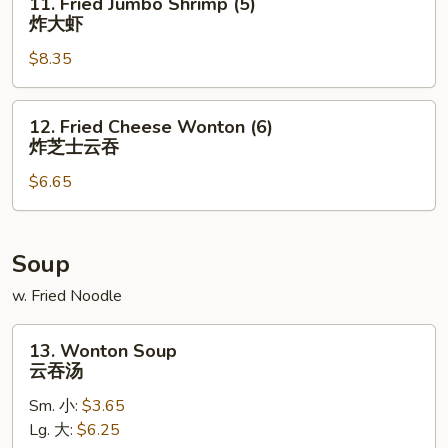
11. Fried Jumbo Shrimp (5)
排
Fried
炸大虾
骨
Jumbo
$8.35
Shrimp
(5)
炸
12.
12. Fried Cheese Wonton (6)
大
Fried
炸芝士云吞
虾
Cheese
$6.65
Wonton
(6)
炸
芝
Soup
士
w. Fried Noodle
云
吞
13.
13. Wonton Soup
Wonton
云吞汤
Soup
Sm. 小:
$3.65
云
Lg. 大:
$6.25
吞