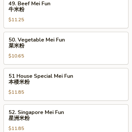
49. Beef Mei Fun
粉
Beef
牛米粉
Mei
$11.25
Fun
牛
米
50.
50. Vegetable Mei Fun
粉
Vegetable
菜米粉
Mei
$10.65
Fun
菜
米
51
51 House Special Mei Fun
粉
House
本楼米粉
Special
$11.85
Mei
Fun
本
52.
52. Singapore Mei Fun
楼
Singapore
星洲米粉
米
Mei
粉
$11.85
Fun