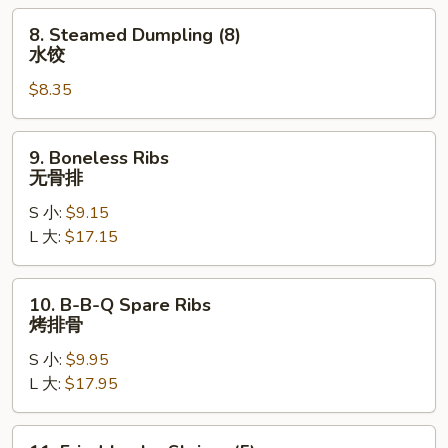
贴
8.
8. Steamed Dumpling (8)
Steamed
水饺
Dumpling
$8.35
(8)
水
饺
9.
9. Boneless Ribs
Boneless
无骨排
Ribs
S 小:
$9.15
无
L 大:
$17.15
骨
排
10.
10. B-B-Q Spare Ribs
B-
烤排骨
B-
S 小:
$9.95
Q
L 大:
$17.95
Spare
Ribs
烤
11.