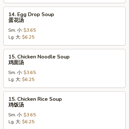
汤
14.
14. Egg Drop Soup
Egg
蛋花汤
Drop
Sm. 小:
$3.65
Soup
Lg. 大:
$6.25
蛋
花
汤
15.
15. Chicken Noodle Soup
Chicken
鸡面汤
Noodle
Sm. 小:
$3.65
Soup
Lg. 大:
$6.25
鸡
面
汤
15.
15. Chicken Rice Soup
Chicken
鸡饭汤
Rice
Sm. 小:
$3.65
Soup
Lg. 大:
$6.25
鸡