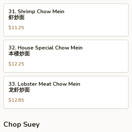
炒
31.
31. Shrimp Chow Mein
面
Shrimp
虾炒面
Chow
$11.25
Mein
虾
炒
32.
32. House Special Chow Mein
面
House
本楼炒面
Special
$12.25
Chow
Mein
本
33.
33. Lobster Meat Chow Mein
楼
Lobster
龙虾炒面
炒
Meat
面
$12.85
Chow
Mein
龙
虾
Chop Suey
炒