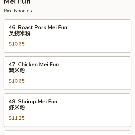
Mei Fun
面
Rice Noodles
46.
46. Roast Pork Mei Fun
Roast
叉烧米粉
Pork
$10.65
Mei
Fun
叉
47.
47. Chicken Mei Fun
烧
Chicken
鸡米粉
米
Mei
粉
$10.65
Fun
鸡
米
48.
48. Shrimp Mei Fun
粉
Shrimp
虾米粉
Mei
$11.25
Fun
虾
米
49.