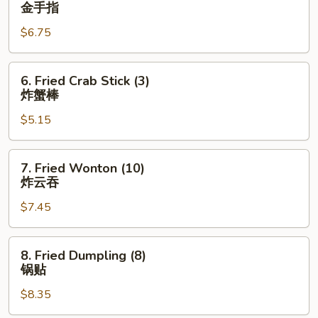
Chicken
金手指
Finger
$6.75
金
手
指
6.
6. Fried Crab Stick (3)
Fried
炸蟹棒
Crab
$5.15
Stick
(3)
炸
7.
7. Fried Wonton (10)
蟹
Fried
炸云吞
棒
Wonton
$7.45
(10)
炸
云
8.
8. Fried Dumpling (8)
吞
Fried
锅贴
Dumpling
$8.35
(8)
锅