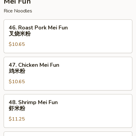
Mei Fun
面
Rice Noodles
46.
46. Roast Pork Mei Fun
Roast
叉烧米粉
Pork
$10.65
Mei
Fun
叉
47.
47. Chicken Mei Fun
烧
Chicken
鸡米粉
米
Mei
粉
$10.65
Fun
鸡
米
48.
48. Shrimp Mei Fun
粉
Shrimp
虾米粉
Mei
$11.25
Fun
虾
米
49.