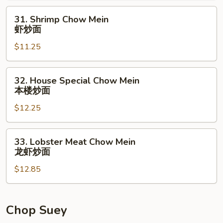
炒
31.
31. Shrimp Chow Mein
面
Shrimp
虾炒面
Chow
$11.25
Mein
虾
炒
32.
32. House Special Chow Mein
面
House
本楼炒面
Special
$12.25
Chow
Mein
本
33.
33. Lobster Meat Chow Mein
楼
Lobster
龙虾炒面
炒
Meat
面
$12.85
Chow
Mein
龙
虾
Chop Suey
炒