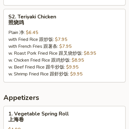
S2.
S2. Teriyaki Chicken
Teriyaki
照烧鸡
Chicken
Plain 净:
$6.45
照
with Fried Rice 跟炒饭:
$7.95
烧
with French Fries 跟薯条:
$7.95
鸡
w. Roast Pork Fried Rice 跟叉烧炒饭:
$8.95
w. Chicken Fried Rice 跟鸡炒饭:
$8.95
w. Beef Fried Rice 跟牛炒饭:
$9.95
w. Shrimp Fried Rice 跟虾炒饭:
$9.95
Appetizers
1.
1. Vegetable Spring Roll
Vegetable
上海卷
Spring