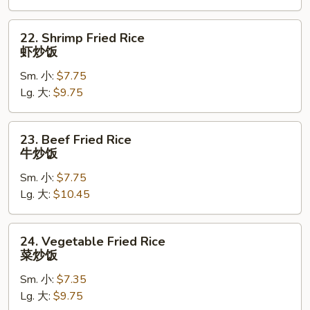
炒
饭
22.
22. Shrimp Fried Rice
Shrimp
虾炒饭
Fried
Sm. 小:
$7.75
Rice
Lg. 大:
$9.75
虾
炒
饭
23.
23. Beef Fried Rice
Beef
牛炒饭
Fried
Sm. 小:
$7.75
Rice
Lg. 大:
$10.45
牛
炒
饭
24.
24. Vegetable Fried Rice
Vegetable
菜炒饭
Fried
Sm. 小:
$7.35
Rice
Lg. 大:
$9.75
菜