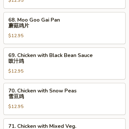
$12.95
Broccoli
芥
兰
68.
68. Moo Goo Gai Pan
鸡
Moo
蘑菇鸡片
Goo
$12.95
Gai
Pan
蘑
69.
69. Chicken with Black Bean Sauce
菇
Chicken
豉汁鸡
鸡
with
片
$12.95
Black
Bean
Sauce
70.
70. Chicken with Snow Peas
豉
Chicken
雪豆鸡
汁
with
鸡
$12.95
Snow
Peas
雪
71.
71. Chicken with Mixed Veg.
豆
Chicken