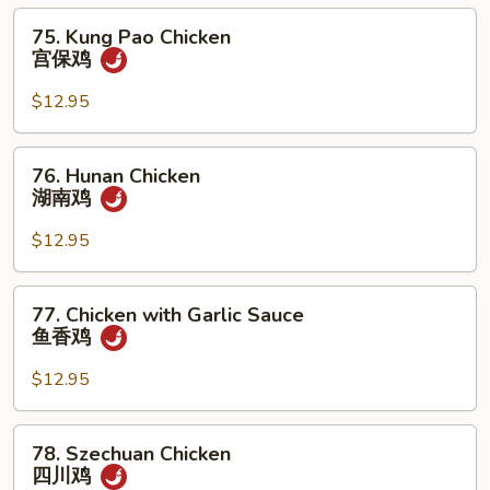
仁
75.
75. Kung Pao Chicken
鸡
Kung
宫保鸡
Pao
Chicken
$12.95
宫
保
76.
76. Hunan Chicken
鸡
Hunan
湖南鸡
Chicken
湖
$12.95
南
鸡
77.
77. Chicken with Garlic Sauce
Chicken
鱼香鸡
with
Garlic
$12.95
Sauce
鱼
78.
78. Szechuan Chicken
香
Szechuan
四川鸡
鸡