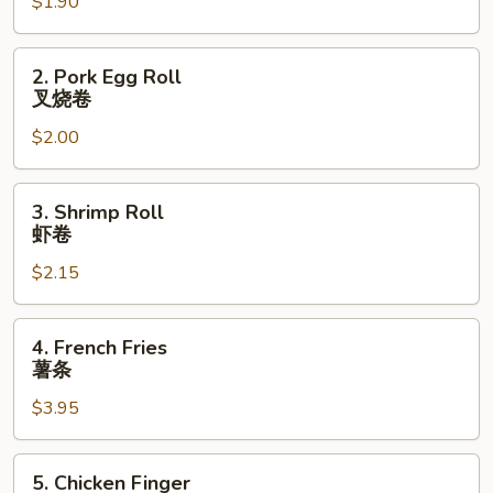
$1.90
Roll
上
海
2.
2. Pork Egg Roll
卷
Pork
叉烧卷
Egg
$2.00
Roll
叉
烧
3.
3. Shrimp Roll
卷
Shrimp
虾卷
Roll
$2.15
虾
卷
4.
4. French Fries
French
薯条
Fries
$3.95
薯
条
5.
5. Chicken Finger