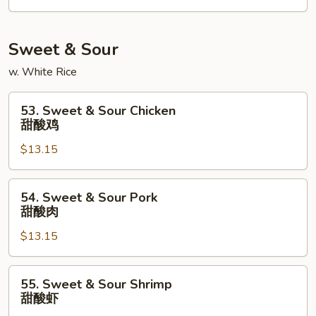
星
洲
米
Sweet & Sour
粉
w. White Rice
53.
53. Sweet & Sour Chicken
Sweet
甜酸鸡
&
$13.15
Sour
Chicken
甜
54.
54. Sweet & Sour Pork
酸
Sweet
甜酸肉
鸡
&
$13.15
Sour
Pork
甜
55.
55. Sweet & Sour Shrimp
酸
Sweet
甜酸虾
肉
&