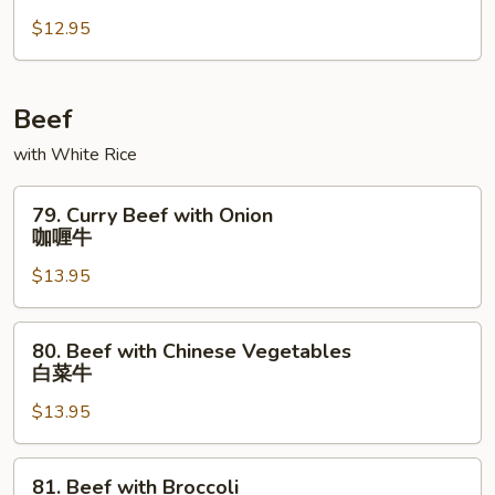
Chicken
四
$12.95
川
鸡
Beef
with White Rice
79.
79. Curry Beef with Onion
Curry
咖喱牛
Beef
$13.95
with
Onion
咖
80.
80. Beef with Chinese Vegetables
喱
Beef
白菜牛
牛
with
$13.95
Chinese
Vegetables
白
81.
81. Beef with Broccoli
菜