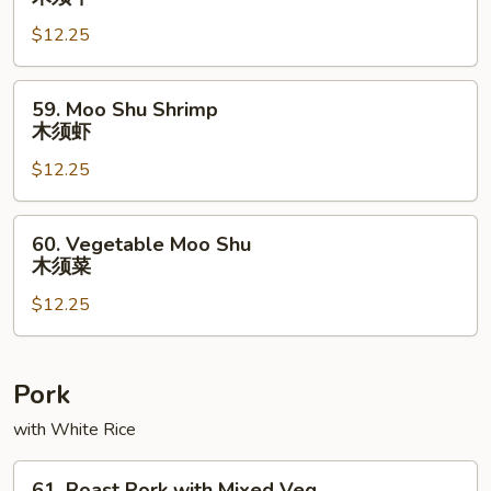
Shu
$12.25
Beef
木
须
59.
59. Moo Shu Shrimp
牛
Moo
木须虾
Shu
$12.25
Shrimp
木
须
60.
60. Vegetable Moo Shu
虾
Vegetable
木须菜
Moo
$12.25
Shu
木
须
菜
Pork
with White Rice
61.
61. Roast Pork with Mixed Veg.