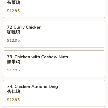
杂菜鸡
鸡
with
$12.95
Mixed
Veg.
杂
72
72 Curry Chicken
菜
Curry
咖喱鸡
鸡
Chicken
$12.95
咖
喱
鸡
73.
73. Chicken with Cashew Nuts
Chicken
腰果鸡
with
$12.95
Cashew
Nuts
腰
74.
74. Chicken Almond Ding
果
Chicken
杏仁鸡
鸡
Almond
$12.95
Ding
杏