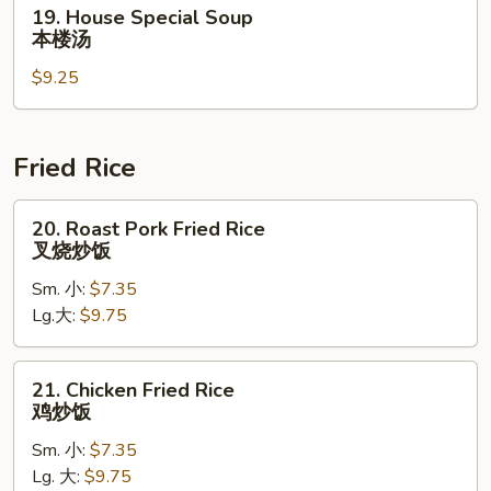
19.
19. House Special Soup
扬
House
本楼汤
州
Special
云
$9.25
Soup
吞
本
楼
汤
Fried Rice
20.
20. Roast Pork Fried Rice
Roast
叉烧炒饭
Pork
Sm. 小:
$7.35
Fried
Lg.大:
$9.75
Rice
叉
烧
21.
21. Chicken Fried Rice
炒
Chicken
鸡炒饭
饭
Fried
Sm. 小:
$7.35
Rice
Lg. 大:
$9.75
鸡