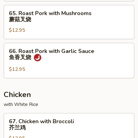
Snow
Peas
65.
65. Roast Pork with Mushrooms
雪
Roast
蘑菇叉烧
豆
Pork
叉
$12.95
with
烧
Mushrooms
蘑
66.
66. Roast Pork with Garlic Sauce
菇
Roast
鱼香叉烧
叉
Pork
烧
with
$12.95
Garlic
Sauce
鱼
Chicken
香
with White Rice
叉
烧
67.
67. Chicken with Broccoli
Chicken
芥兰鸡
with