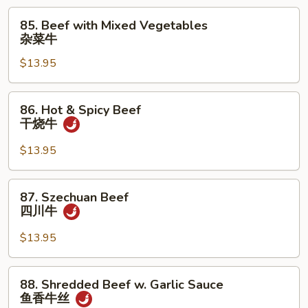
青
85.
85. Beef with Mixed Vegetables
椒
Beef
杂菜牛
牛
with
$13.95
Mixed
Vegetables
杂
86.
86. Hot & Spicy Beef
菜
Hot
干烧牛
牛
&
Spicy
$13.95
Beef
干
87.
87. Szechuan Beef
烧
Szechuan
四川牛
牛
Beef
四
$13.95
川
牛
88.
88. Shredded Beef w. Garlic Sauce
Shredded
鱼香牛丝
Beef