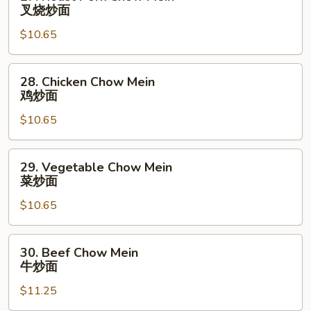
Roast
叉烧炒面
Pork
$10.65
Chow
Mein
叉
28.
28. Chicken Chow Mein
烧
Chicken
鸡炒面
炒
Chow
面
$10.65
Mein
鸡
炒
29.
29. Vegetable Chow Mein
面
Vegetable
菜炒面
Chow
$10.65
Mein
菜
炒
30.
30. Beef Chow Mein
面
Beef
牛炒面
Chow
$11.25
Mein
牛