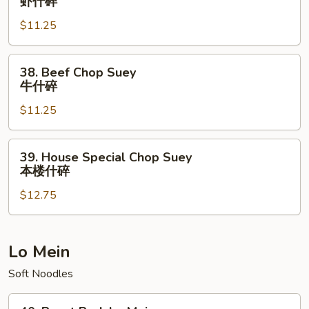
虾什碎
Chop
$11.25
Suey
虾
什
38.
38. Beef Chop Suey
碎
Beef
牛什碎
Chop
$11.25
Suey
牛
什
39.
39. House Special Chop Suey
碎
House
本楼什碎
Special
$12.75
Chop
Suey
本
楼
Lo Mein
什
Soft Noodles
碎
40.