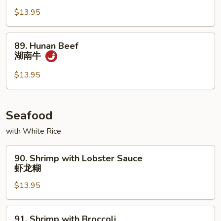
w.
$13.95
Garlic
Sauce
89.
89. Hunan Beef
鱼
Hunan
湖南牛
香
Beef
牛
湖
$13.95
丝
南
牛
Seafood
with White Rice
90.
90. Shrimp with Lobster Sauce
Shrimp
虾龙糊
with
$13.95
Lobster
Sauce
虾
91.
91. Shrimp with Broccoli