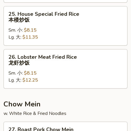
炒
饭
25.
25. House Special Fried Rice
House
本楼炒饭
Special
Sm. 小:
$8.15
Fried
Lg. 大:
$11.35
Rice
本
楼
26.
26. Lobster Meat Fried Rice
炒
Lobster
龙虾炒饭
饭
Meat
Sm. 小:
$8.15
Fried
Lg. 大:
$12.25
Rice
龙
虾
炒
Chow Mein
饭
w. White Rice & Fried Noodles
27.
27. Roast Pork Chow Mein