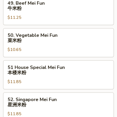
49. Beef Mei Fun
粉
Beef
牛米粉
Mei
$11.25
Fun
牛
米
50.
50. Vegetable Mei Fun
粉
Vegetable
菜米粉
Mei
$10.65
Fun
菜
米
51
51 House Special Mei Fun
粉
House
本楼米粉
Special
$11.85
Mei
Fun
本
52.
52. Singapore Mei Fun
楼
Singapore
星洲米粉
米
Mei
粉
$11.85
Fun