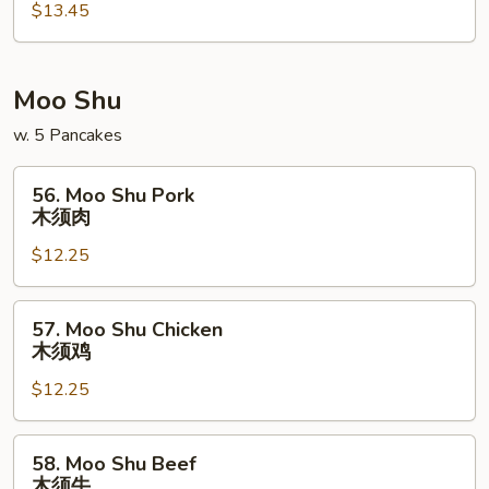
$13.45
Sour
Shrimp
甜
酸
Moo Shu
虾
w. 5 Pancakes
56.
56. Moo Shu Pork
Moo
木须肉
Shu
$12.25
Pork
木
须
57.
57. Moo Shu Chicken
肉
Moo
木须鸡
Shu
$12.25
Chicken
木
须
58.
58. Moo Shu Beef
鸡
Moo
木须牛