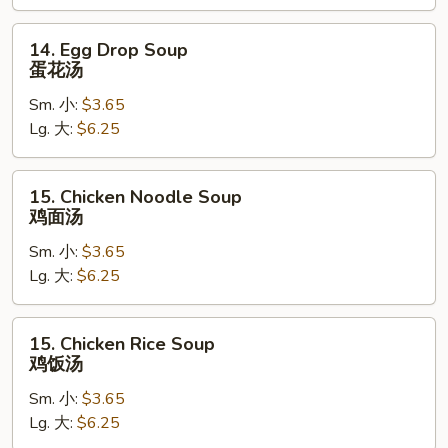
汤
14.
14. Egg Drop Soup
Egg
蛋花汤
Drop
Sm. 小:
$3.65
Soup
Lg. 大:
$6.25
蛋
花
汤
15.
15. Chicken Noodle Soup
Chicken
鸡面汤
Noodle
Sm. 小:
$3.65
Soup
Lg. 大:
$6.25
鸡
面
汤
15.
15. Chicken Rice Soup
Chicken
鸡饭汤
Rice
Sm. 小:
$3.65
Soup
Lg. 大:
$6.25
鸡