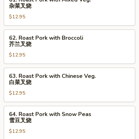
Roast
杂菜叉烧
Pork
$12.95
with
Mixed
Veg.
62.
62. Roast Pork with Broccoli
杂
Roast
芥兰叉烧
菜
Pork
叉
$12.95
with
烧
Broccoli
芥
63.
63. Roast Pork with Chinese Veg.
兰
Roast
白菜叉烧
叉
Pork
烧
$12.95
with
Chinese
Veg.
64.
64. Roast Pork with Snow Peas
白
Roast
雪豆叉烧
菜
Pork
叉
$12.95
with
烧