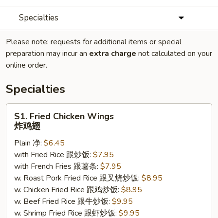
Specialties
Please note: requests for additional items or special
preparation may incur an
extra charge
not calculated on your
online order.
Specialties
S1.
S1. Fried Chicken Wings
Fried
炸鸡翅
Chicken
Plain 净:
$6.45
Wings
with Fried Rice 跟炒饭:
$7.95
炸
with French Fries 跟薯条:
$7.95
鸡
w. Roast Pork Fried Rice 跟叉烧炒饭:
$8.95
翅
w. Chicken Fried Rice 跟鸡炒饭:
$8.95
w. Beef Fried Rice 跟牛炒饭:
$9.95
w. Shrimp Fried Rice 跟虾炒饭:
$9.95