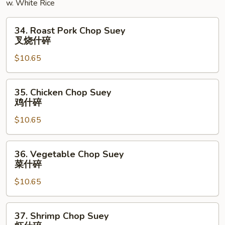
w. White Rice
面
34.
34. Roast Pork Chop Suey
Roast
叉烧什碎
Pork
$10.65
Chop
Suey
叉
35.
35. Chicken Chop Suey
烧
Chicken
鸡什碎
什
Chop
碎
$10.65
Suey
鸡
什
36.
36. Vegetable Chop Suey
碎
Vegetable
菜什碎
Chop
$10.65
Suey
菜
什
37.
37. Shrimp Chop Suey
碎
Shrimp