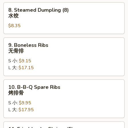
贴
8.
8. Steamed Dumpling (8)
Steamed
水饺
Dumpling
$8.35
(8)
水
饺
9.
9. Boneless Ribs
Boneless
无骨排
Ribs
S 小:
$9.15
无
L 大:
$17.15
骨
排
10.
10. B-B-Q Spare Ribs
B-
烤排骨
B-
S 小:
$9.95
Q
L 大:
$17.95
Spare
Ribs
烤
11.