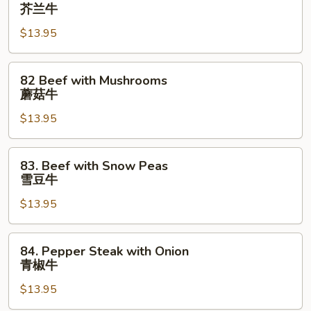
Beef
芥兰牛
牛
with
$13.95
Broccoli
芥
兰
82
82 Beef with Mushrooms
牛
Beef
蘑菇牛
with
$13.95
Mushrooms
蘑
菇
83.
83. Beef with Snow Peas
牛
Beef
雪豆牛
with
$13.95
Snow
Peas
雪
84.
84. Pepper Steak with Onion
豆
Pepper
青椒牛
牛
Steak
$13.95
with
Onion