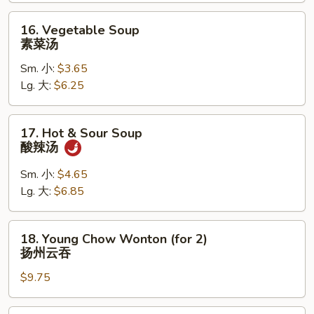
饭
汤
16.
16. Vegetable Soup
Vegetable
素菜汤
Soup
Sm. 小:
$3.65
素
Lg. 大:
$6.25
菜
汤
17.
17. Hot & Sour Soup
Hot
酸辣汤
&
Sour
Sm. 小:
$4.65
Soup
Lg. 大:
$6.85
酸
辣
18.
18. Young Chow Wonton (for 2)
汤
Young
扬州云吞
Chow
$9.75
Wonton
(for
2)